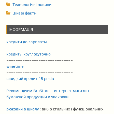
Технологічні новини
Цікаві факти
ІНФОРМАЦІЯ
кредити до зарплаты
–––––––––––––––––––––––––––––
кредиты круглосуточно
–––––––––––––––––––––––––––––
winetime
–––––––––––––––––––––––––––––
швидкий кредит 18 років
–––––––––––––––––––––––––––––
Рекомендуем BruStore – интернет магазин
бумажной продукции и упаковки
–––––––––––––––––––––––––––––
рюкзаки в школу
: вибір стильних і функціональних