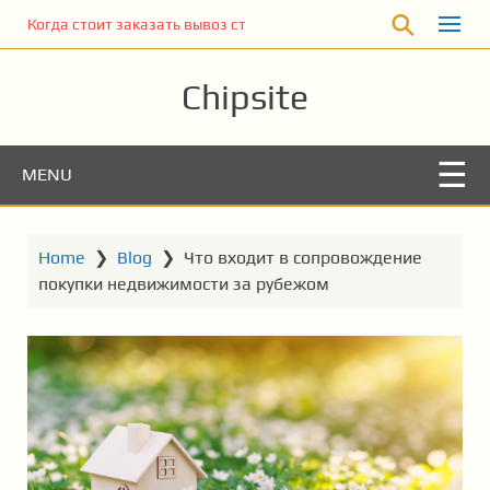
S
Когда стоит заказать вывоз строительного мусора
k
i
Chipsite
p
t
o
m
MENU
a
i
n
Home
❯
Blog
❯
Что входит в сопровождение
c
покупки недвижимости за рубежом
o
n
t
e
n
t