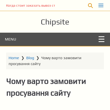
S
Когда стоит заказать вывоз строительного мусора
k
i
Chipsite
p
t
o
m
MENU
a
i
n
Home
❯
Blog
❯
Чому варто замовити
c
просування сайту
o
n
Чому варто замовити
t
e
просування сайту
n
t