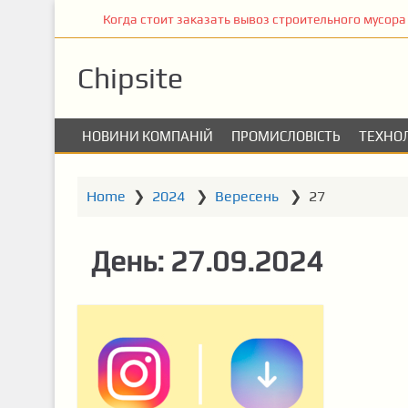
S
Когда стоит заказать вывоз строительного мусора
k
i
Chipsite
p
t
o
НОВИНИ КОМПАНІЙ
ПРОМИСЛОВІСТЬ
ТЕХНОЛ
m
a
i
Home
❯
2024
❯
Вересень
❯
27
n
c
o
День:
27.09.2024
n
t
e
n
t