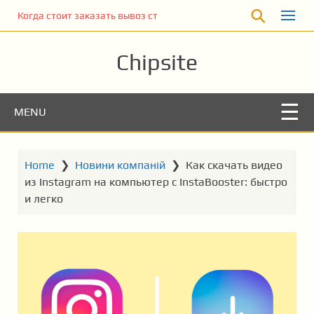
S
Когда стоит заказать вывоз строительного мусора
k
i
Chipsite
p
t
o
m
MENU
a
i
n
Home
❯
Новини компаній
❯
Как скачать видео
c
из Instagram на компьютер с InstaBooster: быстро
o
и легко
n
t
e
n
t