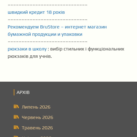
–––––––––––––––––––––––––––––
швидкий кредит 18 років
–––––––––––––––––––––––––––––
Рекомендуем BruStore – интернет магазин
бумажной продукции и упаковки
–––––––––––––––––––––––––––––
рюкзаки в школу
: вибір стильних і функціональних
рюкзаків для учнів.
АРХІВ
Липень 2026
Червень 2026
Травень 2026