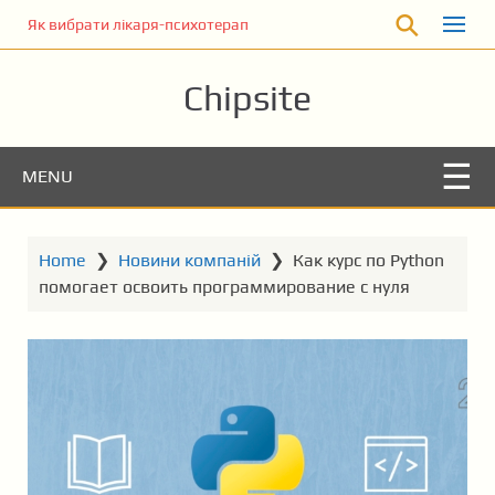
S
Як вибрати лікаря-психотерапевта для консультації
k
i
Chipsite
p
t
o
m
MENU
a
i
n
Home
❯
Новини компаній
❯
Как курс по Python
c
помогает освоить программирование с нуля
o
n
t
e
n
t