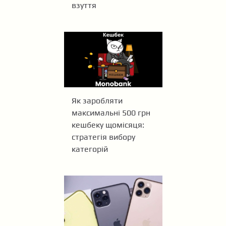
взуття
Як заробляти
максимальні 500 грн
кешбеку щомісяця:
стратегія вибору
категорій