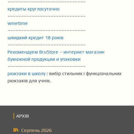
–––––––––––––––––––––––––––––
кредиты круглосуточно
–––––––––––––––––––––––––––––
winetime
–––––––––––––––––––––––––––––
швидкий кредит 18 років
–––––––––––––––––––––––––––––
Рекомендуем BruStore – интернет магазин
бумажной продукции и упаковки
–––––––––––––––––––––––––––––
рюкзаки в школу
: вибір стильних і функціональних
рюкзаків для учнів.
АРХІВ
Серпень 2026