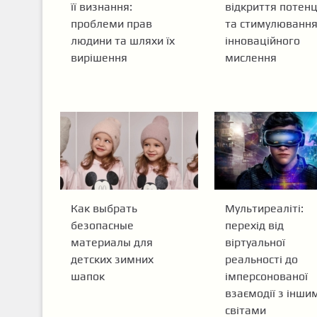
її визнання:
відкриття потенц
проблеми прав
та стимулюванн
людини та шляхи їх
інноваційного
вирішення
мислення
Как выбрать
Мультиреаліті:
безопасные
перехід від
материалы для
віртуальної
детских зимних
реальності до
шапок
імперсонованої
взаємодії з інши
світами