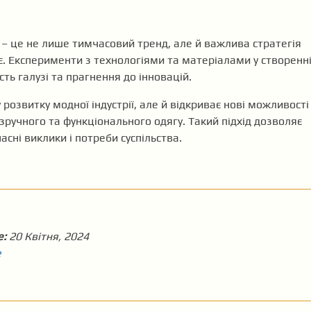
– це не лише тимчасовий тренд, але й важлива стратегія
нє. Експерименти з технологіями та матеріалами у створенн
ь галузі та прагнення до інновацій.
озвитку модної індустрії, але й відкриває нові можливості
ручного та функціонального одягу. Такий підхід дозволяє
сні виклики і потреби суспільства.
e:
20 Квітня, 2024
e