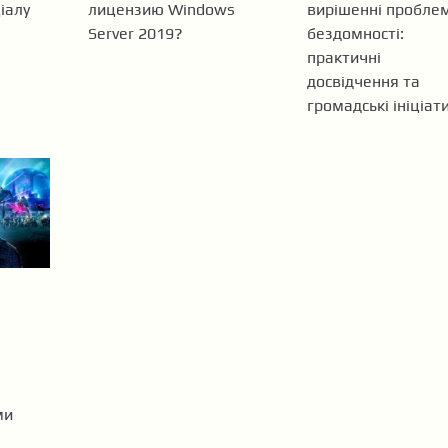
іалу
лицензию Windows
вирішенні пробле
я
Server 2019?
бездомності:
практичні
досвідчення та
громадські ініціат
ми