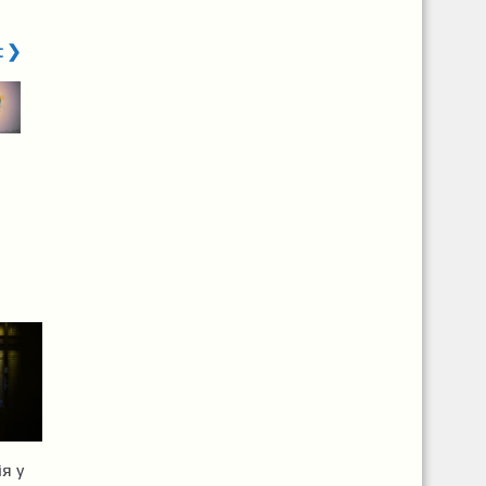
t ❯
я у