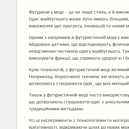
Футуризм у моді – це не лише стиль, а й викл
Одяг майбутнього може бути чимось більшим, 
вираження ідеї прогресу, інновацій та нових 
Одним з напрямків в футуристичній моді є вик
вбудовані датчики, що відслідковують фізичн
невід’ємною частиною одягу майбутнього. Так
виконувати функції, що сприяють здоров’ю і б
Крім технологій, у футуристичній моді велики
Наприклад, біорозчинні тканини, які можуть 
дозволяють створювати одяг, що має менший
Також у футуристичній моді часто використову
що дозволяють створювати одяг з унікальним
традиційними методами.
Усі ці експерименти з технологіями та матері
креативності, відкриваючи шлях до нових можл