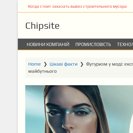
S
Когда стоит заказать вывоз строительного мусора
k
i
Chipsite
p
t
o
НОВИНИ КОМПАНІЙ
ПРОМИСЛОВІСТЬ
ТЕХНОЛ
m
a
i
Home
❯
Цікаві факти
❯
Футуризм у моді: ек
n
майбутнього
c
o
n
t
e
n
t