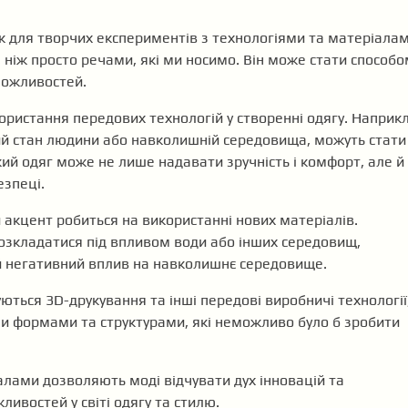
ик для творчих експериментів з технологіями та матеріалам
ніж просто речами, які ми носимо. Він може стати способо
можливостей.
ористання передових технологій у створенні одягу. Наприкл
ий стан людини або навколишній середовища, можуть стати
ий одяг може не лише надавати зручність і комфорт, але й
езпеці.
й акцент робиться на використанні нових матеріалів.
розкладатися під впливом води або інших середовищ,
 негативний вплив на навколишнє середовище.
ються 3D-друкування та інші передові виробничі технології
и формами та структурами, які неможливо було б зробити
алами дозволяють моді відчувати дух інновацій та
ивостей у світі одягу та стилю.