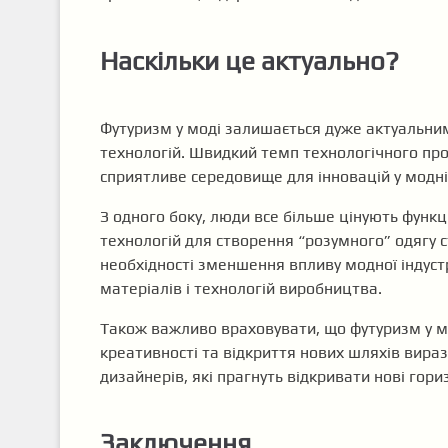
Наскільки це актуально?
Футуризм у моді залишається дуже актуальним і
технологій. Швидкий темп технологічного про
сприятливе середовище для інновацій у модній
З одного боку, люди все більше цінують функц
технологій для створення “розумного” одягу с
необхідності зменшення впливу модної індустр
матеріалів і технологій виробництва.
Також важливо враховувати, що футуризм у мо
креативності та відкриття нових шляхів вира
дизайнерів, які прагнуть відкривати нові гориз
Заключення