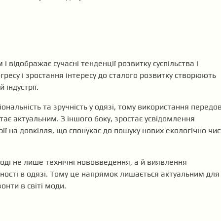
 відображає сучасні тенденції розвитку суспільства і
гресу і зростання інтересу до сталого розвитку створюють
 індустрії.
іональність та зручність у одязі, тому використання передо
тає актуальним. З іншого боку, зростає усвідомлення
ії на довкілля, що спонукає до пошуку нових екологічно чи
ді не лише технічні нововведення, а й виявлення
зності в одязі. Тому це напрямок лишається актуальним для
онти в світі моди.