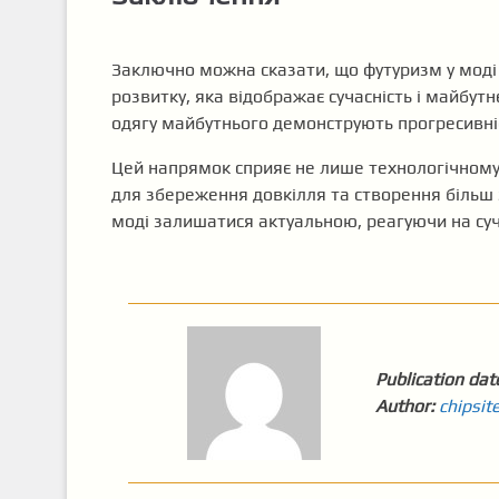
Заключно можна сказати, що футуризм у моді 
розвитку, яка відображає сучасність і майбут
одягу майбутнього демонструють прогресивніст
Цей напрямок сприяє не лише технологічному р
для збереження довкілля та створення більш з
моді залишатися актуальною, реагуючи на суча
Publication dat
Author:
chipsit