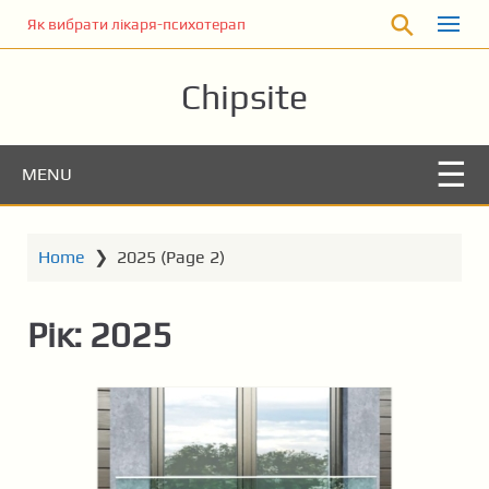
S
Як вибрати лікаря-психотерапевта для консультації
k
i
Chipsite
p
t
o
m
MENU
a
i
n
Home
❯
2025
(Page 2)
c
o
Рік:
2025
n
t
e
n
t