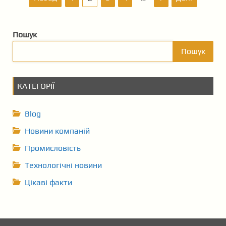
а
Пошук
в
Пошук
і
г
КАТЕГОРІЇ
а
ц
Blog
Новини компаній
і
Промисловість
я
Технологічні новини
з
Цікаві факти
а
п