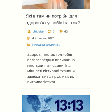
Які вітаміни потрібні для
здоров’я суглобів і кісток?
chipsite
0
62
4 Жовтня, 2025
Новини компаній
Здоров’я кісток і суглобів
безпосередньо впливає на
якість життя людини. Від
міцності кісткової тканини
залежить наша рухливість,
витривалість та...