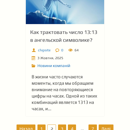
Как трактовать число 13:13
в ангельской символике?
chipsite
0
64
3 Жовтня, 2025
Новини компаній
В жизни часто случаются
моменты, когда мы обращаем
внимание на повторяющиеся
цифры на часах. Одной из таких
комбинаций является 1313 на
часах, и...
Н
Назад
1
3
4
…
7
Далі
2